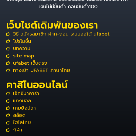
เงินไม่มีขั้นต่ำ ถอนขั้นต่ำ100
เว็บไซต์เดิมพันของเรา
วิธี สมัครสมาชิก ฝาก-ถอน ระบบออโต้ ufabet
โปรโมชั่น
บทความ
site map
ufabet เว็บตรง
ทางเข้า UFABET ภาษาไทย
คาสิโนออนไลน์
เซ็กซี่บาคาร่า
แทงบอล
เกมยิงปลา
สล็อต
ไฮโลไทย
กีฬา