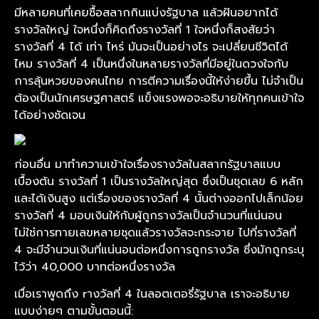
มีหลายคนที่เคยซื้อสลากกินแบ่งรัฐบาล แล้วฝันอยากได้
รางวัลใหญ่ ใจหนึ่งก็คิดถึงรางวัลที่ 1 ใจหนึ่งก็สงสัยว่า
รางวัลที่ 4 ได้ เท่า ไหร่ มันจะเป็นอย่างไร จะเปลี่ยนชีวิตได้
ไหม รางวัลที่ 4 เป็นหนึ่งในหลายรางวัลที่มีอยู่ในดวงใจกับ
การลุ้นหวยของคนไทย การตีความเรื่องนี้ให้ง่ายขึ้น ไม่จำเป็น
ต้องเป็นนักเศรษฐศาสตร์ แข็งแรงพอจะอธิบายให้ทุกคนเข้าใจ
ได้อย่างชัดเจน
ก่อนอื่น มาทำความเข้าใจเรื่องรางวัลในสลากรัฐบาลแบบ
เบื้องต้น รางวัลที่ 1 เป็นรางวัลใหญ่สุด ซึ่งเป็นชุดเลข 6 หลัก
และได้เงินสูง แต่เรื่องของรางวัลที่ 4 นั้นต่างออกไปเล็กน้อย
รางวัลที่ 4 มอบเงินให้กับผู้ถูกรางวัลเป็นจำนวนที่แน่นอน
ไม่ใช่การทายเลขหลายชุดแล้วรางวัลจะกระจาย ไปที่รางวัลที่
4 จะมีจำนวนเงินที่แน่นอนต่อหนึ่งการถูกรางวัล ซึ่งมักถูกระบุ
ไว้ว่า 40,000 บาทต่อหนึ่งรางวัล
เมื่อเราพูดถึง rางวัลที่ 4 ในลอตเตอรี่รัฐบาล เราจะอธิบาย
แบบง่ายๆ ตามขั้นตอนนี้: