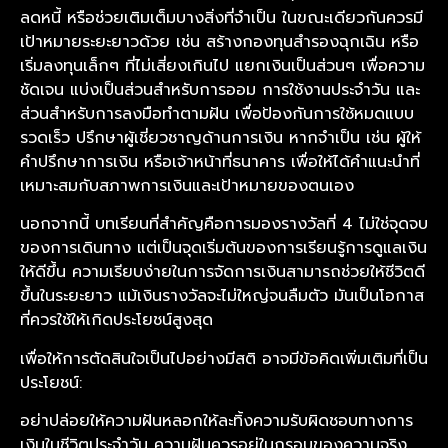
ลดหนี้ หรือช่วยเติมเต็มบางสิ่งที่จำเป็น ในขณะเดียวกันควรมี
เป้าหมายระยะยาวด้วย เช่น สร้างกองทุนสำรองฉุกเฉิน หรือ
เริ่มลงทุนเล็กๆ ที่ไม่เสี่ยงเกินไป แยกเงินเป็นส่วนๆ เพื่อความ
ชัดเจน แบ่งเป็นส่วนสำหรับการออม การใช้งานประจำวัน และ
ส่วนสำหรับการลงมือทำตามฝัน เพื่อป้องกันการใช้หมดแบบ
รวดเร็ว ปรึกษาผู้เชี่ยวชาญด้านการเงิน หากจำเป็น เช่น ผู้ให้
คำปรึกษาการเงิน หรือเจ้าหน้าที่ธนาคาร เพื่อให้ได้คำแนะนำที่
เหมาะสมกับสภาพการเงินและเป้าหมายของตนเอง
นอกจากนี้ บทเรียนที่สำคัญคือการมองรางวัลที่ 4 ไม่ใช่จุดจบ
ของการเดินทาง แต่เป็นจุดเริ่มต้นของการเรียนรู้การดูแลเงิน
ให้ดีขึ้น ความเรียบง่ายในการจัดการเงินสามารถช่วยให้ชีวิตดี
ขึ้นในระยะยาว แม้เงินรางวัลจะไม่ใหญ่จนลืมตัว มันเป็นโอกาส
ที่ควรใช้ให้เกิดประโยชน์สูงสุด
เพื่อให้การตัดสินใจเป็นไปอย่างมีสติ อาจมีข้อคิดเพิ่มเติมที่เป็น
ประโยชน์:
อย่าปล่อยให้ความฝันหลอกให้ละทิ้งความรับผิดชอบทางการ
เงินในชีวิตประจำวัน ความฝันควรอยู่ในกรอบของความจริง