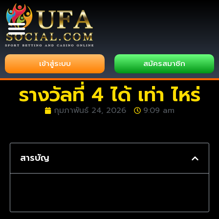
เข้าสู่ระบบ
สมัครสมาชิก
รางวัลที่ 4 ได้ เท่า ไหร่
กุมภาพันธ์ 24, 2026
9:09 am
สารบัญ