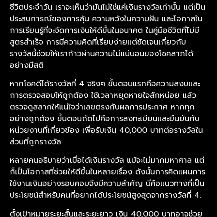
ชีวิตประจำวัน เราจะเห็นว่ามันไม่ใช่แค่เงินรางวัลเท่านั้น แต่เป็น
ประสบการณ์ของการลุ้น ความหวังในความฝัน และโอกาสใน
การเรียนรู้ที่จะจัดการเงินให้ดีขึ้นในอนาคต ในคู่มือชีวิตที่ไม่มี
สูตรสำเร็จ การมีความคิดที่เรียบง่ายแต่ชัดเจนเกี่ยวกับ
รางวัลนี้ช่วยให้เราก้าวผ่านความไม่แน่นอนของโชคลาภได้
อย่างมีสติ
หากโชคดีได้รางวัลที่ 4 จริงๆ ขั้นตอนแรกคือความสงบและ
การตรวจสอบให้ถูกต้อง ใช้เวลาหยุดหายใจสักหน่อย แล้ว
ตรวจดูสลากให้แน่ใจว่าเลขตรงกับผลการประกาศ หากทุก
อย่างถูกต้อง ขั้นตอนถัดไปคือการลงทะเบียนและยืนยันกับ
หน่วยงานที่เกี่ยวข้อง เพื่อรับเงิน 40,000 บาทต่อรางวัลใน
ส่วนที่ถูกรางวัล
หลายคนอธิบายว่าเมื่อได้เงินรางวัล แม้จะไม่มากมหาศาล แต่
ก็เป็นโอกาสที่ช่วยให้ดีขึ้นในหลายเรื่อง ดังนั้นการคิดแผนการ
ใช้งานเงินอย่างรอบคอบจึงมีความสำคัญ นี่คือแนวทางที่เป็น
ประโยชน์สำหรับคนที่อยากได้ประโยชน์สูงสุดจากรางวัลที่ 4:
ตั้งเป้าหมายระยะสั้นและระยะยาว เงิน 40,000 บาทอาจช่วย