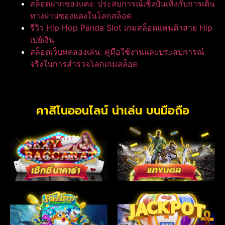
สล็อตฝากซองแดง: ประสบการณ์เชิงบันเทิงกับการเดิน
ทางผ่านซองแดงในโลกสล็อต
รีวิว Hip Hop Panda Slot เกมสล็อตแพนด้าสาย Hip
เปย์เงิน
สล็อตเว็บทดลองเล่น: คู่มือใช้งานและประสบการณ์
จริงในการสำรวจโลกเกมสล็อต
คาสิโนออนไลน์ น่าเล่น บนมือถือ