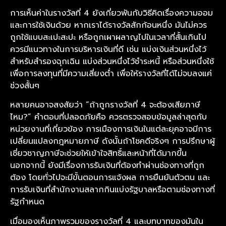
การเห็นค่าในรางวัลที่ 4 ยังเกี่ยวพันกับวิธีคิดเรื่องความออม
และการใช้เงินด้วย หากเราได้รางวัลสักก้อนหนึ่ง มันไม่ควร
ถูกใช้แบบสะเปะสะปะ หรือถูกเผาผลาญไปในเวลาที่สั้นเกินไป
ควรมีแนวทางในการบริหารเงินที่ดี เช่น แบ่งเงินส่วนหนึ่งไว้
สำหรับสำรองฉุกเฉิน แบ่งส่วนหนึ่งไว้ชำระหนี้ หรือส่วนหนึ่งใช้
เพื่อการลงทุนที่มีความเสี่ยงต่ำ เพื่อให้รางวัลที่ได้ไม่จบลงแค่
ช่วงสั้นๆ
หลายคนอาจสงสัยว่า “ถ้าถูกรางวัลที่ 4 จะต้องเสียภาษี
ไหม?” คำตอบที่ปลอดภัยคือ ควรตรวจสอบข้อมูลล่าสุดกับ
หน่วยงานที่เกี่ยวข้อง การเมืองการเงินในแต่ละยุคอาจมีการ
เปลี่ยนแปลงกฎหมายภาษี ดังนั้นถ้าโชคดีจริงๆ การปรึกษาผู้
เชี่ยวชาญภาษีจะช่วยให้เข้าใจสิทธิ์และหน้าที่ได้มากขึ้น
นอกจากนี้ ยังมีเรื่องการรับเงินที่ต้องทำผ่านช่องทางที่ถูก
ต้อง โดยทั่วไปจะมีขั้นตอนการแจ้งผล การยืนยันตัวตน และ
การรับเงินที่สำนักงานสลากกินแบ่งรัฐบาลหรือตามช่องทางที่
รัฐกำหนด
เมื่อมองเห็นภาพรวมของรางวัลที่ 4 และบทบาทของมันใน