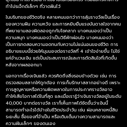
ทำโปรเจ็กต์เล็กๆ ที่วาดฝันไว้
ในบริบทของชีวิตจริง หลายคนบอกว่าการลุ้นรางวัลเป็นเรื่อง
ของความฝัน ความหวัง และการหยิบยืมแรงบันดาลใจจากคน
ที่พยายามลองผิดลองถูกกับโชคลาภ บางคนมองว่าเป็น
ความสนุก บางคนมองว่าเป็นวิธีพักผ่อนใจ บางคนมองว่า
เป็นการทดสอบความอดทนกับความไม่แน่นอนของชีวิต การ
อธิบายแบบนี้ช่วยให้มุมมองต่อรางวัลที่ 4 เข้าใจง่ายขึ้น ไม่ใช่
แค่จำนวนเงิน แต่เป็นประสบการณ์และการตัดสินใจที่เกิดขึ้น
หลังจากผลออกมา
นอกจากเรื่องเงินแล้ว ควรคิดถึงสิ่งรอบข้างด้วย เช่น การ
ตรวจสอบสลากให้ถูกต้อง การเก็บรักษาสลากอย่างดี เพราะ
การสูญหายหรือความผิดพลาดในการประกาศรางวัลอาจ
ทำให้เสียโอกาสได้ในที่สุด และเมื่อเรารู้ว่าเงินรางวัลอยู่ในระดับ
40,000 บาทต่อรางวัล เราก็เห็นภาพได้ชัดขึ้นว่าเงินนี้
สามารถทำอะไรได้บ้างในชีวิตประจำวัน เช่น ผ่อนคลายหนี้สิน
ระยะสั้น ซื้อของที่จำเป็น หรือเติมเต็มบางความสามารถและ
ความฝันเล็กๆ ของตนเอง